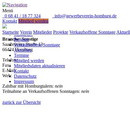
Menü
0 68 41 / 18 77 324
info@gewerbeverein-homburg.de
Direkt anrufen: 0 68 41 / 18 77 324
Kontakt
Mitglied werden
Saarbrücker Zeitung
Startseite
Verein
Startseite
Verein
Mitglieder
Projekte
Verkaufsoffene Sonntage
Aktuell
Mitglieder
Branche: Sonstige
Projekte
Saarbrücker Straße 13
Verkaufsoffene Sonntage
66424 Homburg
Aktuelles
Termine
Telefon:
Mitglied werden
Fax:
Mitgliedsdaten aktualisieren
E-Mail:
Kontakt
Web:
Datenschutz
Impressum
Zahlbar mit Homburgtalern:
nein
Teilnahme an Verkaufsoffenen Sonntagen:
nein
zurück zur Übersicht