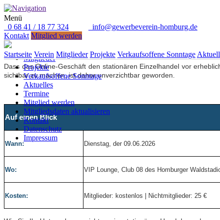
Menü
0 68 41 / 18 77 324
info@gewerbeverein-homburg.de
Direkt anrufen: 0 68 41 / 18 77 324
Kontakt
Mitglied werden
Online sichtbar werden – Infov
Startseite
Verein
Startseite
Verein
Mitglieder
Projekte
Verkaufsoffene Sonntage
Aktuell
Mitglieder
Dass das Online-Geschäft den stationären Einzelhandel vor erheblic
Projekte
sichtbar zu machen, ist daher unverzichtbar geworden.
Verkaufsoffene Sonntage
Aktuelles
Termine
Mitglied werden
Mitgliedsdaten aktualisieren
Auf einen Blick
Kontakt
Datenschutz
Impressum
Wann:
Dienstag, der 09.06.2026
Wo:
VIP Lounge, Club 08 des Homburger Waldstadi
Kosten:
Mitglieder: kostenlos | Nichtmitglieder: 25 €