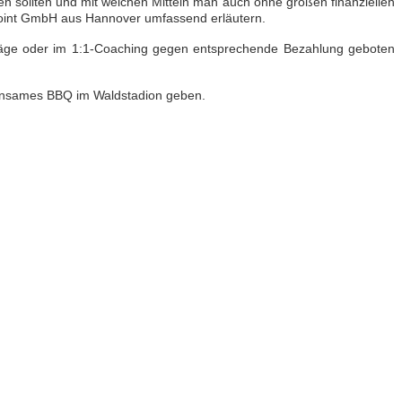
n sollten und mit welchen Mitteln man auch ohne großen finanziellen
oint GmbH aus Hannover umfassend erläutern.
träge oder im 1:1-Coaching gegen entsprechende Bezahlung geboten
meinsames BBQ im Waldstadion geben.