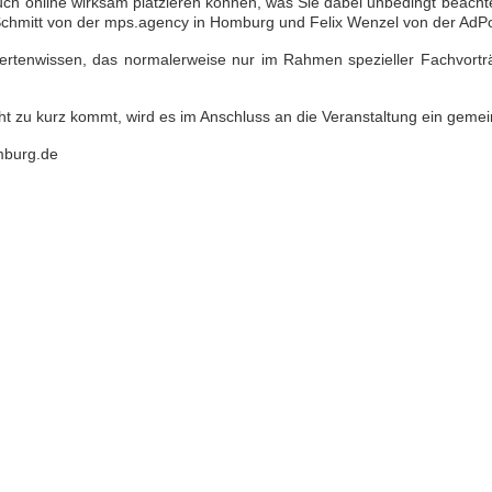
uch online wirksam platzieren können, was Sie dabei unbedingt beachte
Schmitt von der mps.agency in Homburg und Felix Wenzel von der AdP
Expertenwissen, das normalerweise nur im Rahmen spezieller Fachvor
cht zu kurz kommt, wird es im Anschluss an die Veranstaltung ein ge
mburg.de