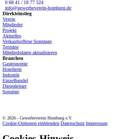
0 68 41 / 18 77 324
info@gewerbeverein-homburg.de
Direkteinstieg
Verein
Mitglieder
Projekt
Aktuelles
Verkaufsoffene Sonntage
Termine
Mitgliedsdaten aktualisieren
Branchen
Gastronomie
Hotellerie
Industrie
Einzelhandel
Dienstleister
Sonstige
© 2026 - Gewerbeverein Homburg e.V.
Cookie-Optionen einblenden
Datenschutz
Impressum
Cookies-Hinweis