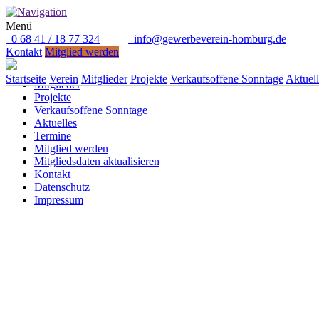
Menü
0 68 41 / 18 77 324
info@gewerbeverein-homburg.de
Direkt anrufen: 0 68 41 / 18 77 324
Kontakt
Mitglied werden
Mit Wirtschaftsministerin Anke
Startseite
Verein
Startseite
Verein
Mitglieder
Projekte
Verkaufsoffene Sonntage
Aktuell
Mitglieder
Projekte
Verkaufsoffene Sonntage
Aktuelles
Termine
Mitglied werden
Mitgliedsdaten aktualisieren
Kontakt
Datenschutz
Impressum