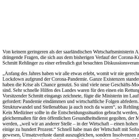
Von keinem geringeren als der saarländischen Wirtschaftsministerin
drängende Fragen, die sich aus dem bisherigen Verlauf der Corona-K
Schmitt Rehlinger zu einer erfreulich gut besuchten Diskussionsveran
„Anfang des Jahres haben wir alle etwas erlebt, womit wir nie gerechn
Lockdown aufgrund der Corona-Pandemie. Ganze Existenzen standen
haben die Krise als Chance genutzt. So sind viele neue Geschäfts-Mod
sind. Sehr schnelle Hilfen des Landes waren für den einen ein Rettun
Vorsitzender Schmitt eingangs zeichnete, fügte die Ministerin im La
gefordert: Pandemie eindämmen und wirtschaftliche Folgen abfedern.
Strukturwandel und Stellenabbau ja auch noch da waren“, so Rehling
Kein Mediziner sollte in die Entscheidungssituation gebracht werd
gleichermaßen für den öffentlichen Gesundheitsdienst gegolten, der 
werden, „weil wir an anderer Stelle – in der Wirtschaft – einen hohen
einige zu hundert Prozent.“ Schnell habe man der Wirtschaft mit Sofo
gewesen, Umsatzverluste damit auszugleichen, sondern Insolvenzen z