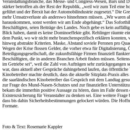
Veranstaltungsbranche, das Messe- und Congress-Wesen, Bars und Dis
stärker betroffen als der Rest der Republik, „weil wir zum Teil eine
geführt und der Brexit hat der Automobilindustrie zugesetzt.“ Die Gr
mehr Umsatzverluste als anderswo hinnehmen müssen. „Wir waren also s
harauskommen, sonst werden wir am Ende abgehängt.“ Das Soforthi
Beschäftigten, seien Beiträge des Landes. Noch gebe es kein auffäll
Blick haben, damit es keine Dominoeffekte gibt. Rehlinger räumte e
dem Punkt, wo wir nicht mehr branchenspezifisch erklären konnten, w
hinweg abstrakte Kriterien. Maske, Abstand soviele Peronen pro Quadr
Wegen der Krise flossen Gelder, die vorher etwa für Digitalisierung,
Beteiligungsgesellschaft, die zukunftsfähige Firmen finanziell flanki
Beschäftigten, die in anderen Branchen Arbeit finden müssen. Seite
im Getriebe sei“, weil die Zahl von Aufträgen sehr zurückgegangen s
war, dass aktuell aber Gespräche dahingehend laufen, das öffentlic
Kinobetreiber machte deutlich, dass die aktuelle Sitzplatz-Praxis alles
die saarländischen Kinobetreiber das Gespräch mit dem Landtag gesuch
zur Frage des Mund-Nasen-Schutzes und zur finanziellen Unterstützu
bekam die immerhin positive Aussage zu hören, dass im Falle dessen
Existenzsicherung für Veranstalter zu denken sei. Eine weitere Frage
dass bis dahin Sicherheitsbestimmungen gelockert würden. Die Hoffnun
Formate.
Foto & Text: Rosemarie Kappler