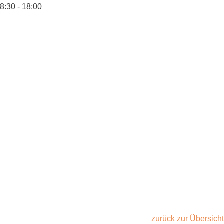
8:30 - 18:00
Termine
Mitglied werden
Mitgliedsdaten aktualisieren
Kontakt
Datenschutz
Impressum
zurück zur Übersicht