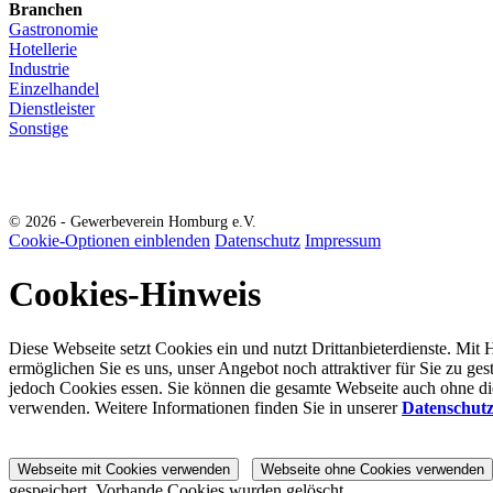
Branchen
Gastronomie
Hotellerie
Industrie
Einzelhandel
Dienstleister
Sonstige
© 2026 - Gewerbeverein Homburg e.V.
Cookie-Optionen einblenden
Datenschutz
Impressum
Cookies-Hinweis
Diese Webseite setzt Cookies ein und nutzt Drittanbieterdienste. Mit 
ermöglichen Sie es uns, unser Angebot noch attraktiver für Sie zu ges
jedoch Cookies essen. Sie können die gesamte Webseite auch ohne d
verwenden. Weitere Informationen finden Sie in unserer
Datenschut
Webseite mit Cookies verwenden
Webseite ohne Cookies verwenden
gespeichert.
Vorhande Cookies wurden gelöscht.