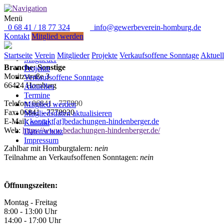
Menü
0 68 41 / 18 77 324
info@gewerbeverein-homburg.de
Direkt anrufen: 0 68 41 / 18 77 324
Kontakt
Mitglied werden
Hindenberger GmbH
Startseite
Verein
Startseite
Verein
Mitglieder
Projekte
Verkaufsoffene Sonntage
Aktuell
Mitglieder
Branche: Sonstige
Projekte
Moritzstraße 3
Verkaufsoffene Sonntage
66424 Homburg
Aktuelles
Termine
Telefon:
06841 - 777890
Mitglied werden
Fax: 06841 - 7778920
Mitgliedsdaten aktualisieren
E-Mail:
kontakt[at]bedachungen-hindenberger.de
Kontakt
Web:
https://www.bedachungen-hindenberger.de/
Datenschutz
Impressum
Zahlbar mit Homburgtalern:
nein
Teilnahme an Verkaufsoffenen Sonntagen:
nein
Öffnungszeiten:
Montag - Freitag
8:00 - 13:00 Uhr
14:00 - 17:00 Uhr